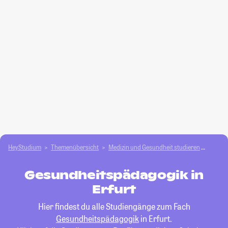
HeyStudium
Themenübersicht
Medizin und Gesundheit studieren
Gesun
Gesundheitspädagogik in
Erfurt
Hier findest du alle Studiengänge zum Fach
Gesundheitspädagogik
in Erfurt.