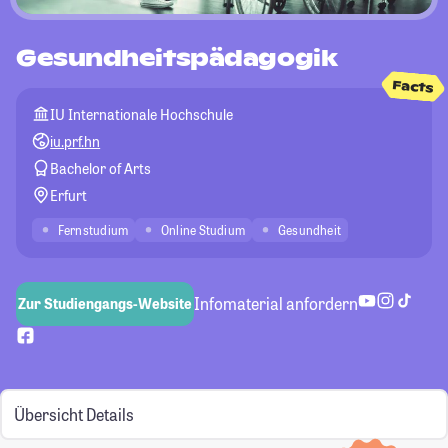
Gesundheitspädagogik
Facts
IU Internationale Hochschule
iu.prf.hn
Bachelor of Arts
Erfurt
Fernstudium
Online Studium
Gesundheit
Infomaterial anfordern
Zur Studiengangs-Website
Übersicht
Details