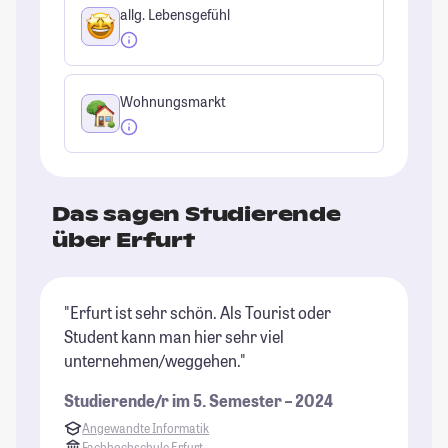
allg. Lebensgefühl
Wohnungsmarkt
Das sagen Studierende
über Erfurt
"Erfurt ist sehr schön. Als Tourist oder
"E
Student kann man hier sehr viel
gu
unternehmen/weggehen."
in
Mü
Studierende/r im 5. Semester – 2024
St
Angewandte Informatik
Fachhochschule Erfurt