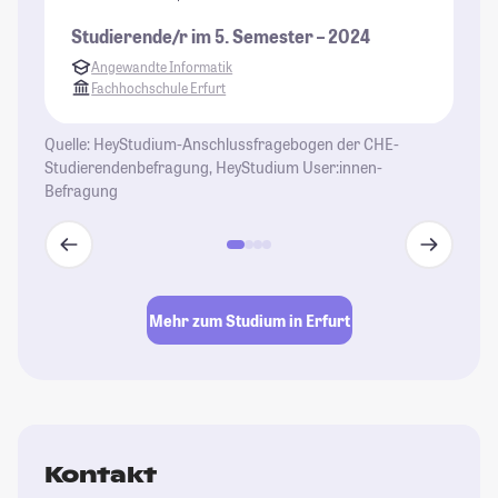
u
Studierende/r im 5. Semester – 2024
St
Angewandte Informatik
Fachhochschule Erfurt
Quelle: HeyStudium-Anschlussfragebogen der CHE-
Studierendenbefragung, HeyStudium User:innen-
Befragung
Mehr zum Studium in Erfurt
Kontakt