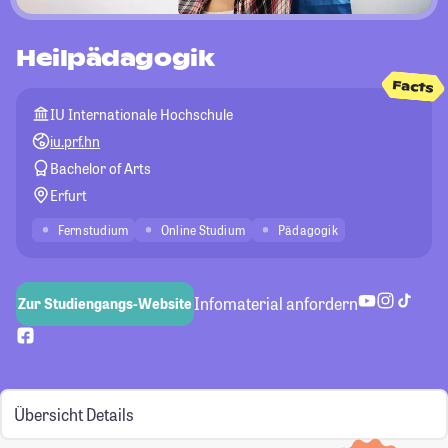
Heilpädagogik
Facts
IU Internationale Hochschule
iu.prf.hn
Bachelor of Arts
Erfurt
Fernstudium
Online Studium
Pädagogik
Infomaterial anfordern
Zur Studiengangs-Website
Übersicht
Details