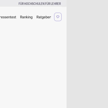
|
FÜR HOCHSCHULEN
FÜR LEHRER
ressentest
Ranking
Ratgeber