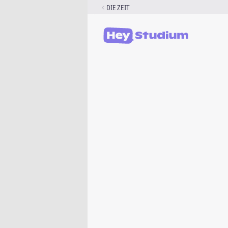
Zum
DIE ZEIT
Inhalt
springen