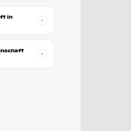
t in
enschaft