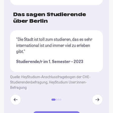
Das sagen Studierende
über Berlin
"Die Stadt ist toll zum studieren, das es sehr
"B
international ist und immer viel zu erleben
of
gibt."
St
Studierende/r im 1. Semester – 2023
Quelle: HeyStudium-Anschlussfragebogen der CHE-
Studierendenbefragung, HeyStudium User:innen-
Befragung