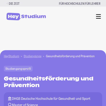
Zum
|
DIE ZEIT
FÜR HOCHSCHULEN
FÜR LEHRER
Inhalt
springen
HeyStudium
Studiengänge
Gesundheitsförderung und Prävention
Studiengangsprofil
Gesundheitsförderung und
Prävention
DHGS Deutsche Hochschule für Gesundheit und Sport
Master of Science