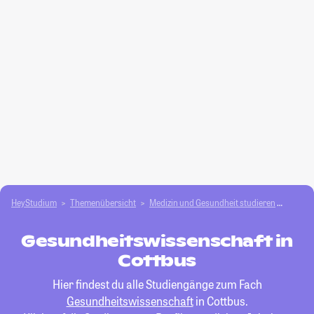
HeyStudium
Themenübersicht
Medizin und Gesundheit studieren
Gesund
Gesundheitswissenschaft in
Cottbus
Hier findest du alle Studiengänge zum Fach
Gesundheitswissenschaft
in Cottbus.