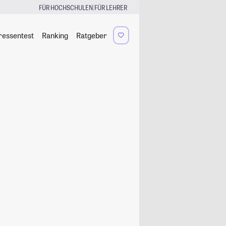
|
FÜR HOCHSCHULEN
FÜR LEHRER
ressentest
Ranking
Ratgeber