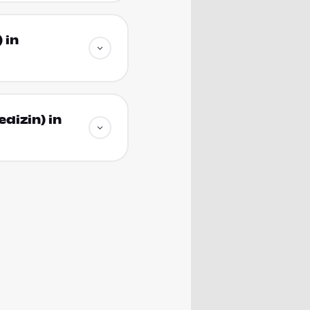
 in
dizin) in