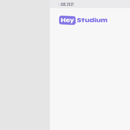
Zum
DIE ZEIT
Inhalt
springen