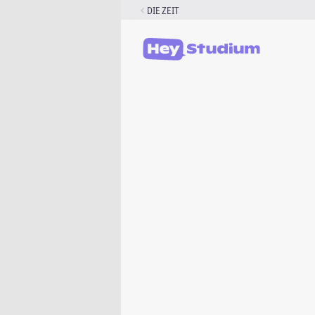
Zum
DIE ZEIT
Inhalt
springen