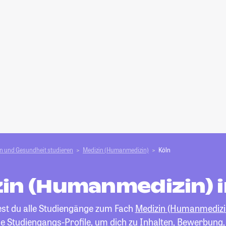
n und Gesundheit studieren
Medizin (Humanmedizin)
Köln
in (Humanmedizin) i
est du alle Studiengänge zum Fach
Medizin (Humanmedizi
die Studiengangs-Profile, um dich zu Inhalten, Bewerbung