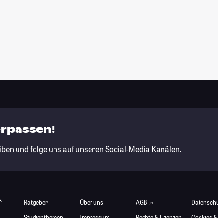
erpassen!
iben und folge uns auf unseren Social-Media Kanälen.
Ratgeber
Über uns
AGB
Datensch
Studienthemen
Impressum
Rechte & Lizenzen
Cookies &