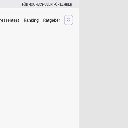
|
FÜR HOCHSCHULEN
FÜR LEHRER
ressentest
Ranking
Ratgeber