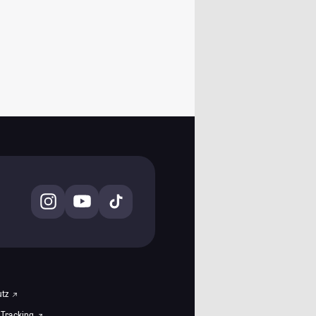
utz
 Tracking