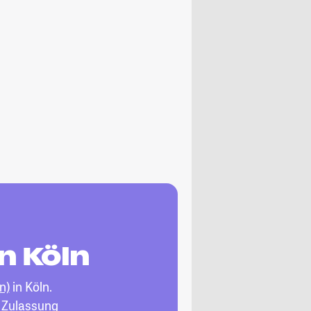
n Köln
n)
in Köln.
, Zulassung