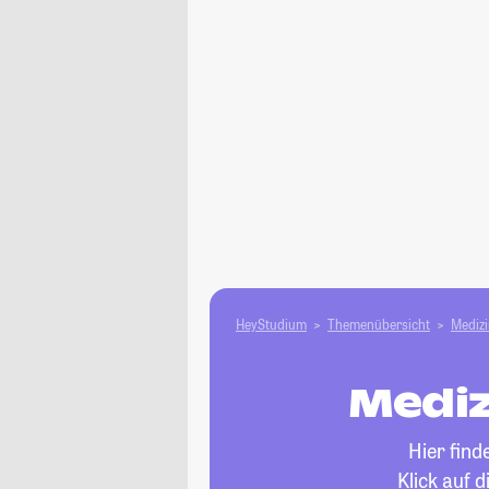
HeyStudium
Themenübersicht
Medizi
Mediz
Hier find
Klick auf 