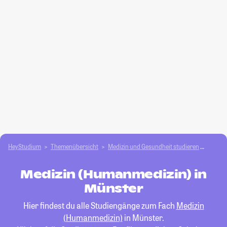
HeyStudium
Themenübersicht
Medizin und Gesundheit studieren
Medizi
Medizin (Humanmedizin) in
Münster
Hier findest du alle Studiengänge zum Fach
Medizin
(Humanmedizin)
in Münster.