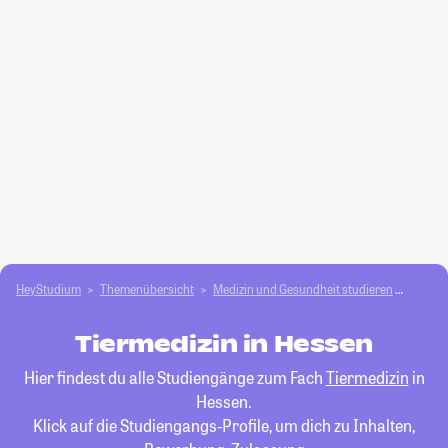
HeyStudium
Themenübersicht
Medizin und Gesundheit studieren
Tierme
Tiermedizin in Hessen
Hier findest du alle Studiengänge zum Fach
Tiermedizin
in
Hessen.
Klick auf die Studiengangs-Profile, um dich zu Inhalten,