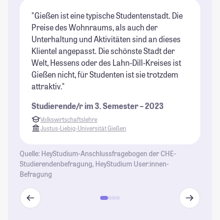
"Gießen ist eine typische Studentenstadt. Die
"G
Preise des Wohnraums, als auch der
de
Unterhaltung und Aktivitäten sind an dieses
hu
Klientel angepasst. Die schönste Stadt der
St
Welt, Hessens oder des Lahn-Dill-Kreises ist
Gießen nicht, für Studenten ist sie trotzdem
attraktiv."
Studierende/r im 3. Semester – 2023
Volkswirtschaftslehre
Justus-Liebig-Universität Gießen
Quelle: HeyStudium-Anschlussfragebogen der CHE-
Studierendenbefragung, HeyStudium User:innen-
Befragung