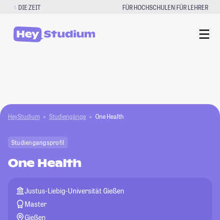
Zum
|
DIE ZEIT
FÜR HOCHSCHULEN
FÜR LEHRER
Inhalt
springen
HeyStudium
Studiengänge
One Health
Studiengangsprofil
One Health
Justus-Liebig-Universität Gießen
Master
Gießen