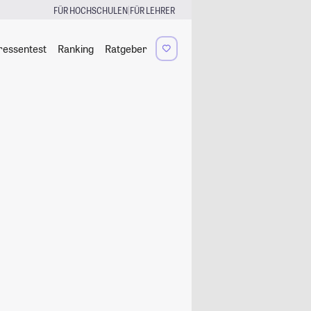
|
FÜR HOCHSCHULEN
FÜR LEHRER
ressentest
Ranking
Ratgeber