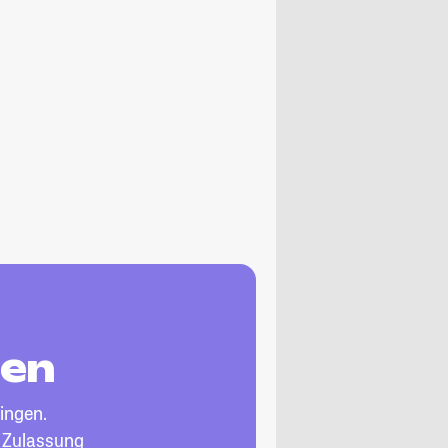
gen
ingen.
, Zulassung