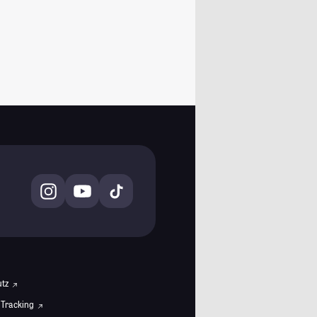
utz
 Tracking