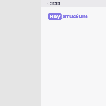
Zum
DIE ZEIT
Inhalt
springen