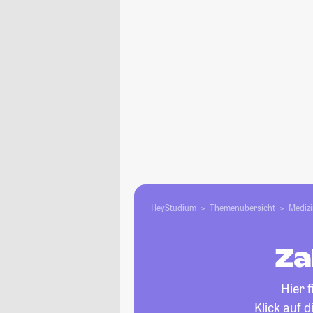
HeyStudium
Themenübersicht
Medizi
Za
Hier 
Klick auf 