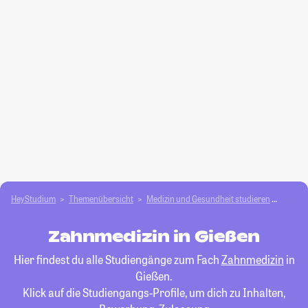
HeyStudium
Themenübersicht
Medizin und Gesundheit studieren
Zahnm
Zahnmedizin in Gießen
Hier findest du alle Studiengänge zum Fach
Zahnmedizin
in
Gießen.
Klick auf die Studiengangs-Profile, um dich zu Inhalten,