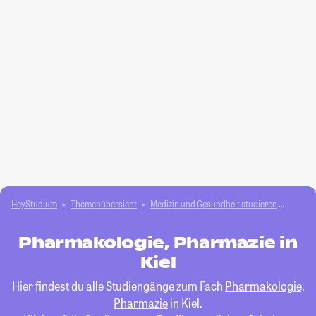
HeyStudium
Themenübersicht
Medizin und Gesundheit studieren
Pharma
Pharmakologie, Pharmazie in
Kiel
Hier findest du alle Studiengänge zum Fach
Pharmakologie,
Pharmazie
in Kiel.