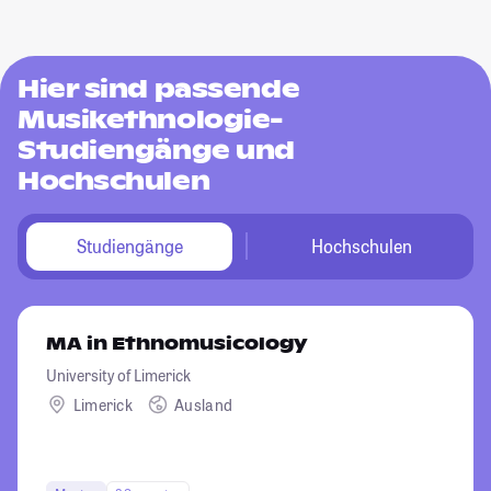
Hier sind passende
Musikethnologie-
Studiengänge und
Hochschulen
Studiengänge
Hochschulen
MA in Ethnomusicology
University of Limerick
Limerick
Ausland