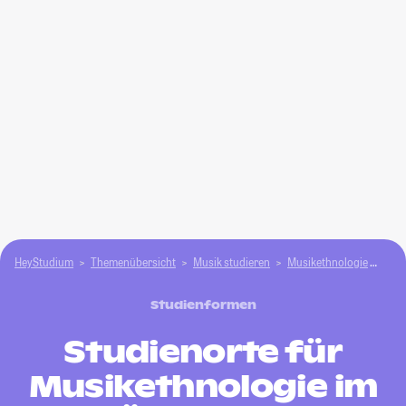
HeyStudium
Themenübersicht
Musik studieren
Musikethnologie
Wo 
Studienformen
Studienorte für
Musikethnologie im