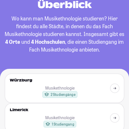
Überblick
Wo kann man Musikethnologie studieren? Hier
findest du alle Städte, in denen du das Fach
Musikethnologie studieren kannst. Insgesamt gibt es
4 Orte
und
4 Hochschulen
, die einen Studiengang im
Fach Musikethnologie anbieten.
Würzburg
Musikethnologie
2 Studiengänge
Limerick
Musikethnologie
1 Studiengang