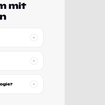
m mit
en
logie?