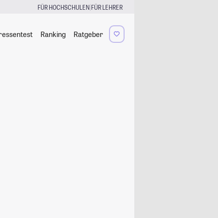
|
FÜR HOCHSCHULEN
FÜR LEHRER
ressentest
Ranking
Ratgeber