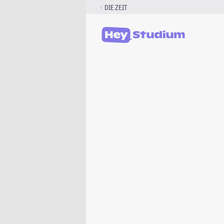
Zum
DIE ZEIT
Inhalt
springen