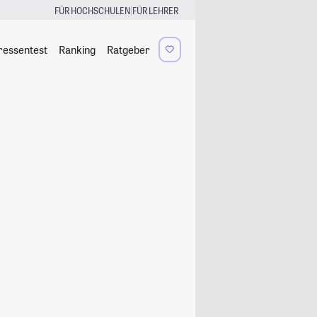
|
FÜR HOCHSCHULEN
FÜR LEHRER
ressentest
Ranking
Ratgeber