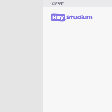
Zum
DIE ZEIT
Inhalt
springen