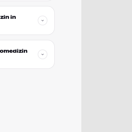
zin in
iomedizin