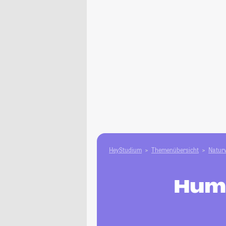
HeyStudium
Themenübersicht
Natur­
Huma