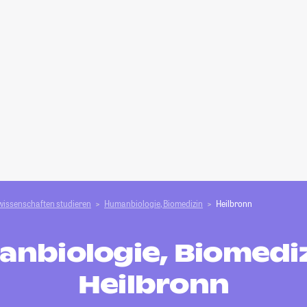
wissenschaften studieren
Humanbiologie, Biomedizin
Heilbronn
nbiologie, Biomediz
Heilbronn