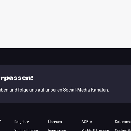
erpassen!
iben und folge uns auf unseren Social-Media Kanälen.
Ratgeber
Über uns
AGB
Datensch
Studienthemen
Impressum
Rechte & Lizenzen
Cookies &