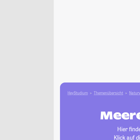
HeyStudium
Themenübersicht
Natur­
Meere
Hier find
Klick auf 