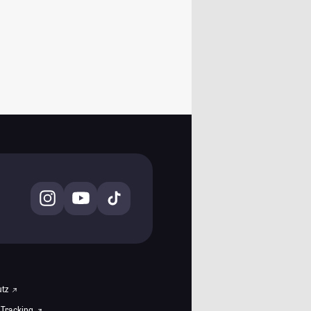
utz
 Tracking