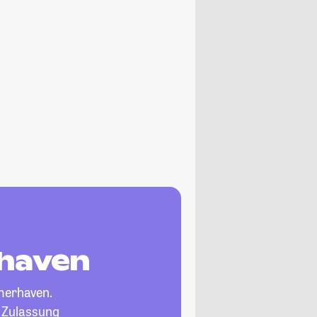
rhaven
merhaven.
, Zulassung