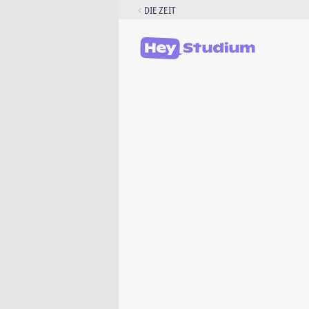
Zum
DIE ZEIT
Inhalt
springen