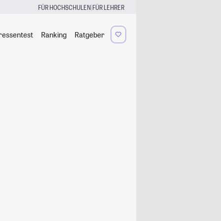
|
FÜR HOCHSCHULEN
FÜR LEHRER
ressentest
Ranking
Ratgeber