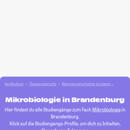
HeyStudium
Themenübersicht
Natur­wissenschaften studieren
Mikrobio
Mikrobiologie in Brandenburg
Hier findest du alle Studiengänge zum Fach
Mikrobiologie
in
Brandenburg.
Klick auf die Studiengangs-Profile, um dich zu Inhalten,