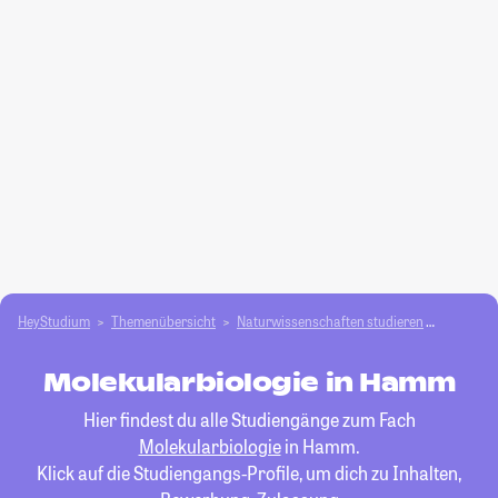
HeyStudium
Themenübersicht
Natur­wissenschaften studieren
Molekula
Molekularbiologie in Hamm
Hier findest du alle Studiengänge zum Fach
Molekularbiologie
in Hamm.
Klick auf die Studiengangs-Profile, um dich zu Inhalten,