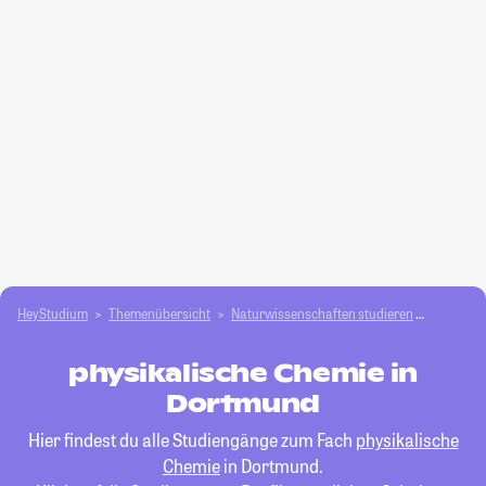
HeyStudium
Themenübersicht
Natur­wissenschaften studieren
physikal
physikalische Chemie in
Dortmund
Hier findest du alle Studiengänge zum Fach
physikalische
Chemie
in Dortmund.