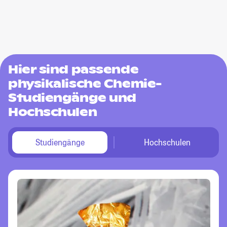
Hier sind passende
physikalische Chemie-
Studiengänge und
Hochschulen
Studiengänge
Hochschulen