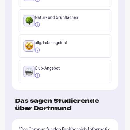
Natur- und Grünflächen
allg. Lebensgefühl
Club-Angebot
Das sagen Studierende
über Dortmund
"Der Campus für den Fachbereich Informatik
"D