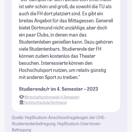
ist sehr schön und groß, da sowohl die TU als
un
auch die FH dort platziert sind. Es gibt ein
St
breites Angebot für das Mittagessen. Generell
Ca
bietet Dortmund nicht unzählige, aber doch
is
ein paar Clubs, in denen man das
te
Studentenleben genießen kann. Dazu gehören
zu
viele Studentenbars. Studierende der FH
au
können zudem kostenlos das Theater
w
besuchen. Interessierte können den
mö
Hochschulsport nutzen, um relativ günstig
St
mit anderen Sport zu treiben."
Studierende/r im 4. Semester – 2023
Wirtschaftsinformatik (4 Semester)
Fachhochschule Dortmund
Quelle: HeyStudium-Anschlussfragebogen der CHE-
Studierendenbefragung, HeyStudium User:innen-
Befragung