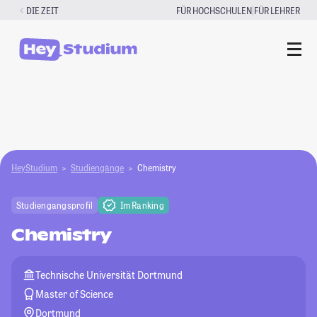
Zum
|
DIE ZEIT
FÜR HOCHSCHULEN
FÜR LEHRER
Inhalt
springen
HeyStudium
Studiengänge
Chemistry
Studiengangsprofil
Im Ranking
Chemistry
Technische Universität Dortmund
Master of Science
Dortmund