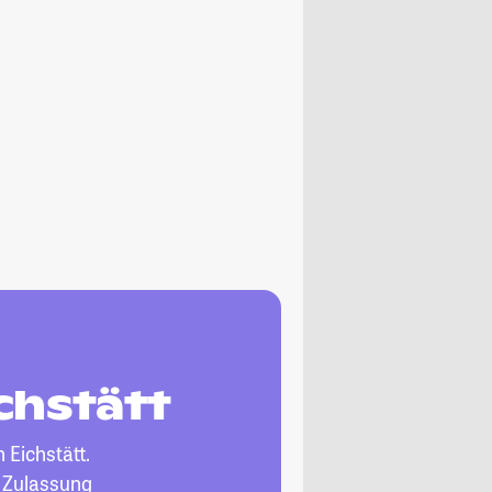
chstätt
n Eichstätt.
, Zulassung