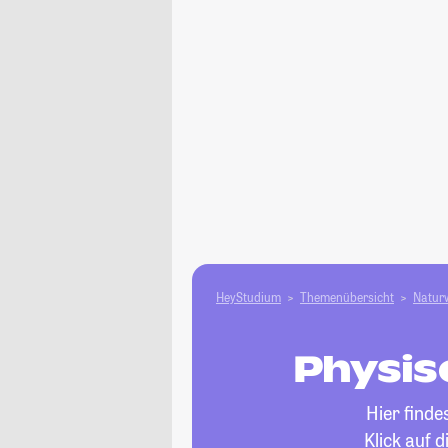
HeyStudium
Themenübersicht
Natur­
Physis
Hier finde
Klick auf 