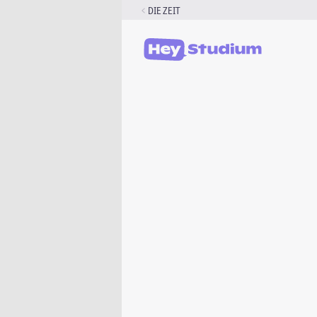
Zum
DIE ZEIT
Inhalt
springen