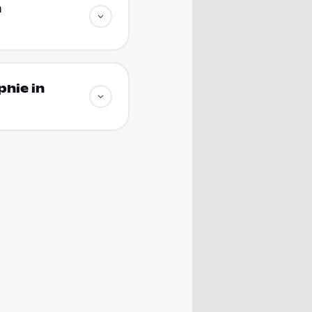
n
hie in