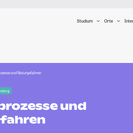
Studium
Orte
Inte
ozesse und Naturgefahren
anking
prozesse und
fahren