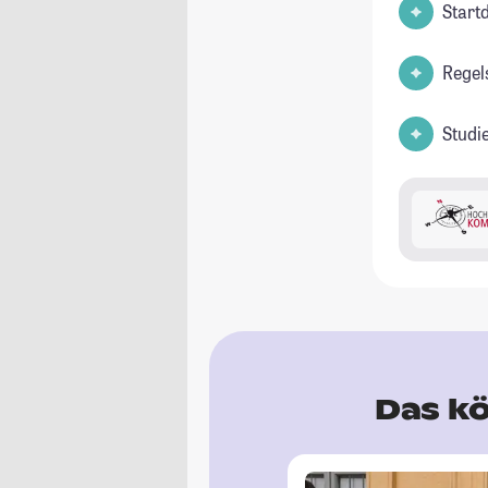
Start
Regel
Studi
Das kö