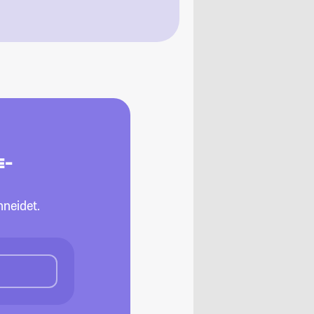
E-
neidet.