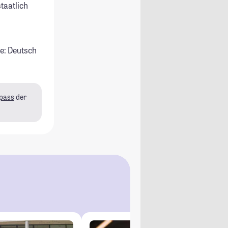
staatlich
e: Deutsch
pass
der