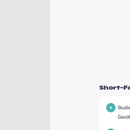
Short-F
Studienfel
Geoök