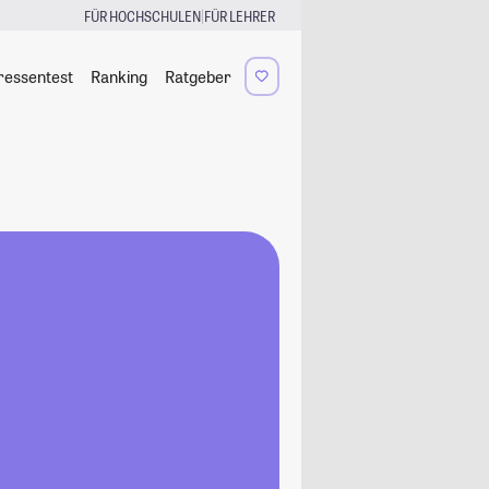
|
FÜR HOCHSCHULEN
FÜR LEHRER
ressentest
Ranking
Ratgeber