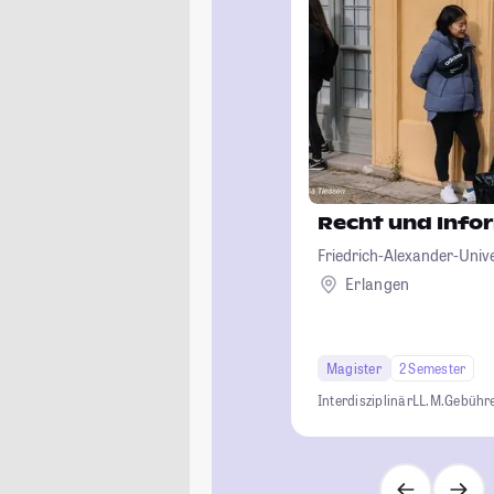
Recht und Info
Friedrich-Alexander-Univ
Erlangen
Magister
2 Semester
Interdisziplinär
LL.M.
Gebühre