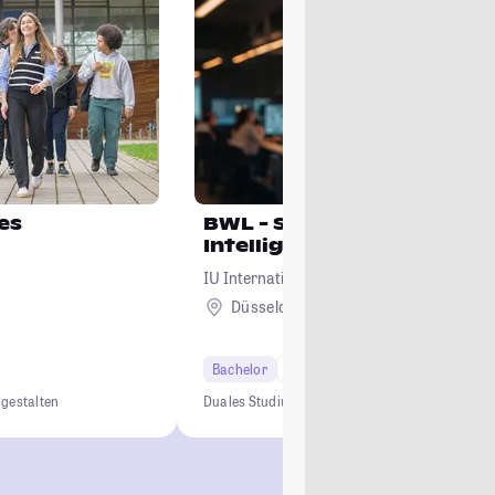
es
BWL - Spezialisierung Arti
Intelligence
IU Internationale Hochschule
Düsseldorf + 16
Bachelor
7 Semester
 gestalten
Duales Studium
0 € Studiengebühren
Kein NC