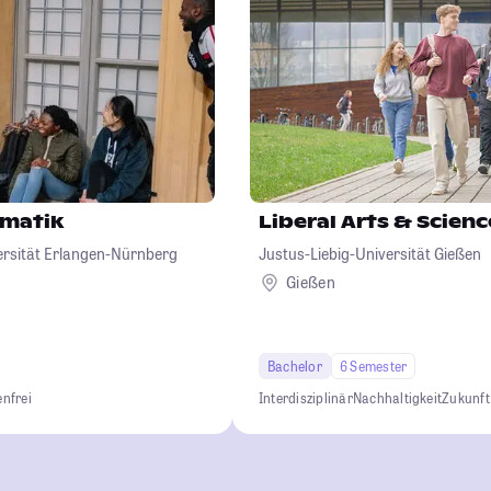
rmatik
Liberal Arts & Scienc
ersität Erlangen-Nürnberg
Justus-Liebig-Universität Gießen
Gießen
Bachelor
6 Semester
nfrei
Interdisziplinär
Nachhaltigkeit
Zukunft