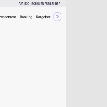
|
FÜR HOCHSCHULEN
FÜR LEHRER
ressentest
Ranking
Ratgeber