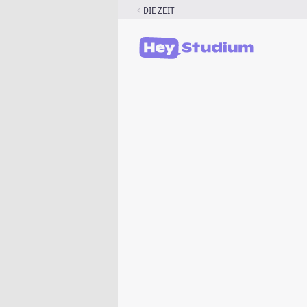
Zum
DIE ZEIT
Inhalt
springen