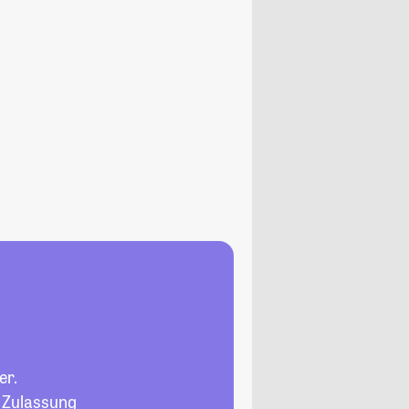
er.
, Zulassung