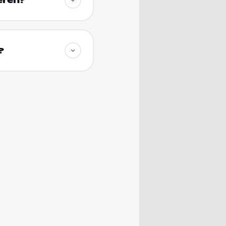
eren?
?