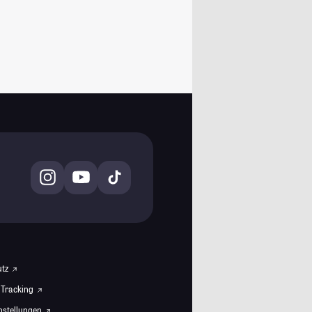
utz
 Tracking
instellungen