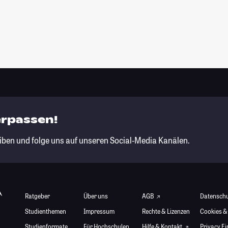
erpassen!
iben und folge uns auf unseren Social-Media Kanälen.
Ratgeber
Über uns
AGB
Datensch
Studienthemen
Impressum
Rechte & Lizenzen
Cookies &
Studienformate
Für Hochschulen
Hilfe & Kontakt
Privacy E