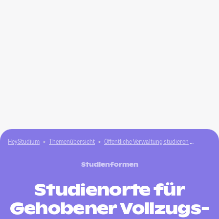
HeyStudium
Themenübersicht
Öffentliche Verwaltung studieren
Gehoben
Studienformen
Studienorte für
Gehobener Vollzugs-