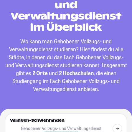
und
Verwaltungsdienst
im Überblick
Wo kann man Gehobener Vollzugs- und
Verwaltungsdienst studieren? Hier findest du alle
Städte, in denen du das Fach Gehobener Vollzugs-
und Verwaltungsdienst studieren kannst. Insgesamt
gibt es
2 Orte
und
2 Hochschulen
, die einen
Studiengang im Fach Gehobener Vollzugs- und
Verwaltungsdienst anbieten.
Villingen-Schwenningen
Gehobener Vollzugs- und Verwaltungsdienst