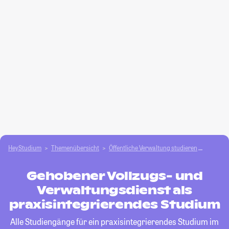
HeyStudium
Themenübersicht
Öffentliche Verwaltung studieren
Gehoben
Gehobener Vollzugs- und
Verwaltungsdienst als
praxisintegrierendes Studium
Alle Studiengänge für ein praxisintegrierendes Studium im