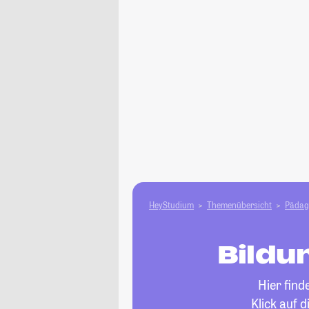
HeyStudium
Themenübersicht
Pädag
Bildu
Hier find
Klick auf 