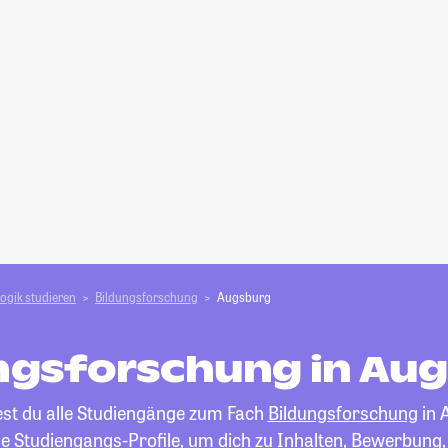
ogik studieren
Bildungsforschung
Augsburg
ngsforschung in Au
est du alle Studiengänge zum Fach
Bildungsforschung
in 
die Studiengangs-Profile, um dich zu Inhalten, Bewerbung