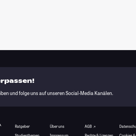
erpassen!
iben und folge uns auf unseren Social-Media Kanälen.
Ratgeber
Über uns
AGB
Datensch
Studienthemen
Impressum
Rechte & Lizenzen
Cookies &