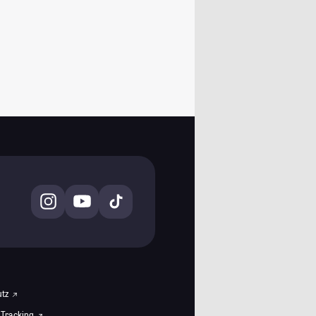
utz
 Tracking