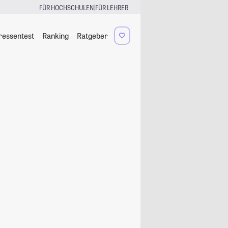
|
FÜR HOCHSCHULEN
FÜR LEHRER
ressentest
Ranking
Ratgeber