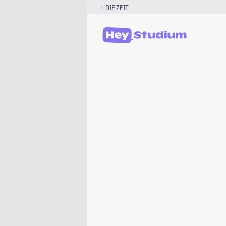
Zum
DIE ZEIT
Inhalt
springen