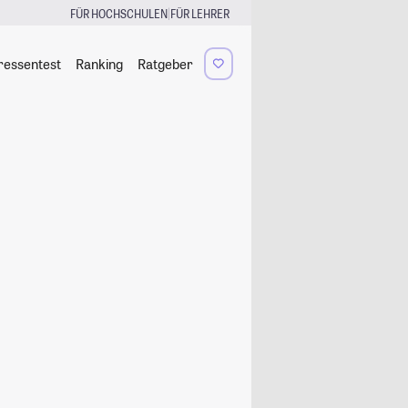
|
FÜR HOCHSCHULEN
FÜR LEHRER
ressentest
Ranking
Ratgeber