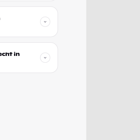
n
echt in