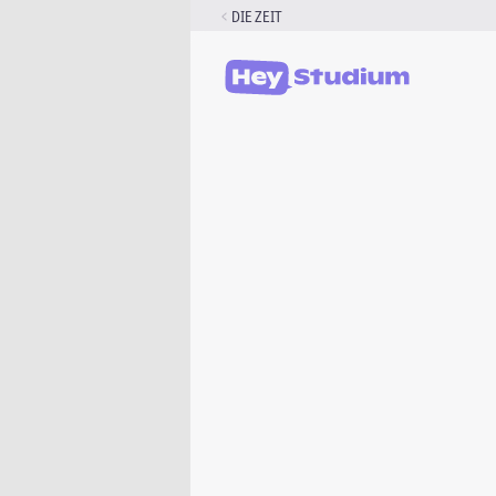
Zum
DIE ZEIT
Inhalt
springen