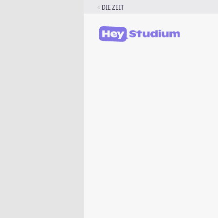
Zum
DIE ZEIT
Inhalt
springen