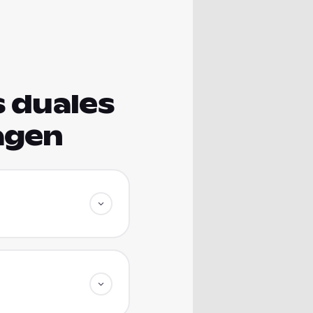
s duales
agen