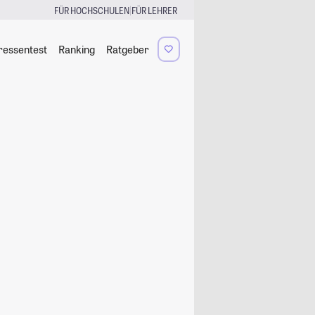
|
FÜR HOCHSCHULEN
FÜR LEHRER
ressentest
Ranking
Ratgeber