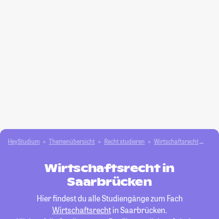
HeyStudium
Themenübersicht
Recht studieren
Wirtschaftsrecht
Saa
Wirtschaftsrecht in
Saarbrücken
Hier findest du alle Studiengänge zum Fach
Wirtschaftsrecht
in Saarbrücken.