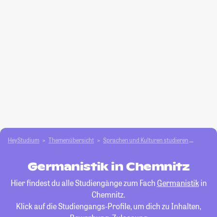
HeyStudium
Themenübersicht
Sprachen und Kulturen studieren
German
Germanistik in Chemnitz
Hier findest du alle Studiengänge zum Fach
Germanistik
in
Chemnitz.
Klick auf die Studiengangs-Profile, um dich zu Inhalten,