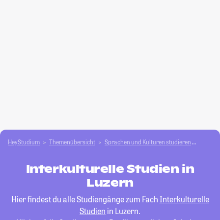
HeyStudium
Themenübersicht
Sprachen und Kulturen studieren
Interku
Interkulturelle Studien in
Luzern
Hier findest du alle Studiengänge zum Fach
Interkulturelle
Studien
in Luzern.