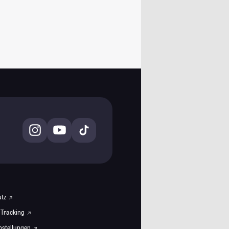
utz
 Tracking
instellungen