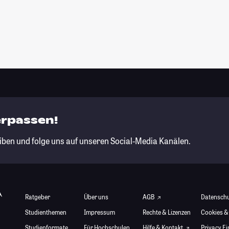
erpassen!
iben und folge uns auf unseren Social-Media Kanälen.
Ratgeber
Über uns
AGB
Datensch
Studienthemen
Impressum
Rechte & Lizenzen
Cookies &
Studienformate
Für Hochschulen
Hilfe & Kontakt
Privacy E