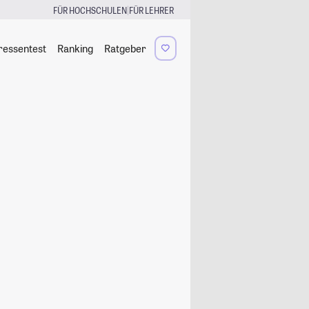
|
FÜR HOCHSCHULEN
FÜR LEHRER
ressentest
Ranking
Ratgeber