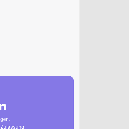
en
ngen.
, Zulassung