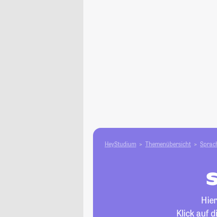
HeyStudium
Themenübersicht
Sprach
S
Hier
Klick auf 