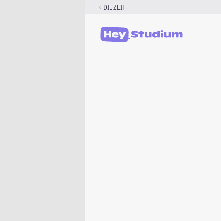
Zum
DIE ZEIT
Inhalt
springen