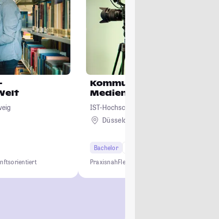
-
Kommunikation &
Welt
Medienmanagement
weig
IST-Hochschule für Management
Düsseldorf
Bachelor
6 Semester
nftsorientiert
Praxisnah
Flexibel studieren
Optional: Dual