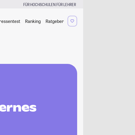
|
FÜR HOCHSCHULEN
FÜR LEHRER
ressentest
Ranking
Ratgeber
ernes