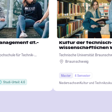
Management dt.-
Kultur der technisch
wissenschaftlichen 
ochschule für Technik-
Technische Universität Braunsch
sign
Braunschweig
Master
4 Semester
Studi-Urteil: 4.6
Niedersachsen
Kultur und Technik
zuku