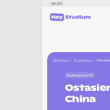
Zum
DIE ZEIT
Inhalt
springen
HeyStudium
Studiengänge
Ostasienw
Studiengangsprofil
Ostasie
China