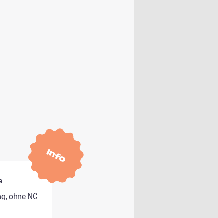
Info
e
g, ohne NC