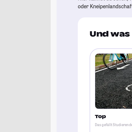
oder Kneipenlandschaf
Und was 
Top
Das gefällt Studierend