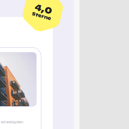
4,0
Sterne
n am wenigsten: