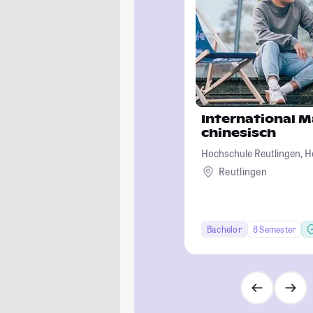
International 
chinesisch
Hochschule Reutlingen, H
Wirtschaft-Informatik-De
Reutlingen
Bachelor
8 Semester