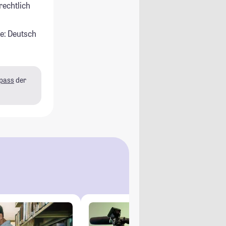
rechtlich
e: Deutsch
pass
der