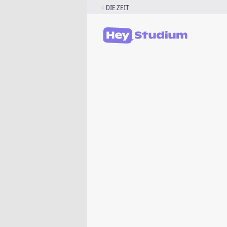
Zum
DIE ZEIT
Inhalt
springen