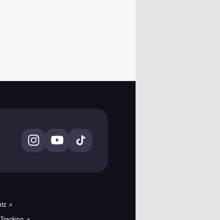
utz
 Tracking