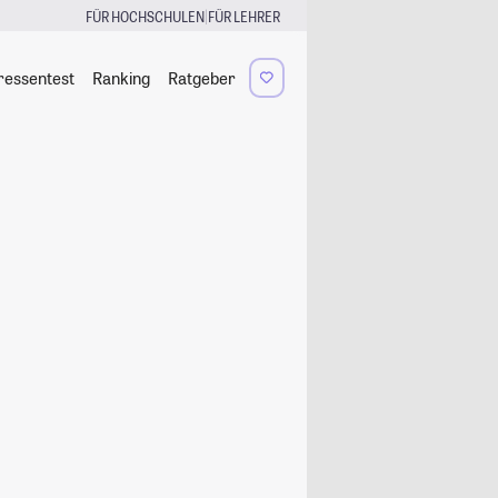
|
FÜR HOCHSCHULEN
FÜR LEHRER
ressentest
Ranking
Ratgeber