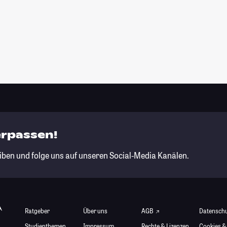
erpassen!
iben und folge uns auf unseren Social-Media Kanälen.
Ratgeber
Über uns
AGB
Datensch
Studienthemen
Impressum
Rechte & Lizenzen
Cookies &