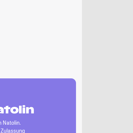
atolin
n Natolin.
, Zulassung