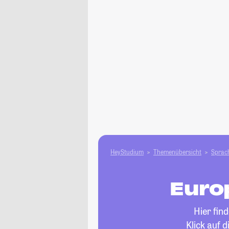
HeyStudium
Themenübersicht
Sprach
Europ
Hier fin
Klick auf 