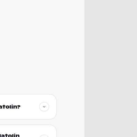
atolin?
Natolin