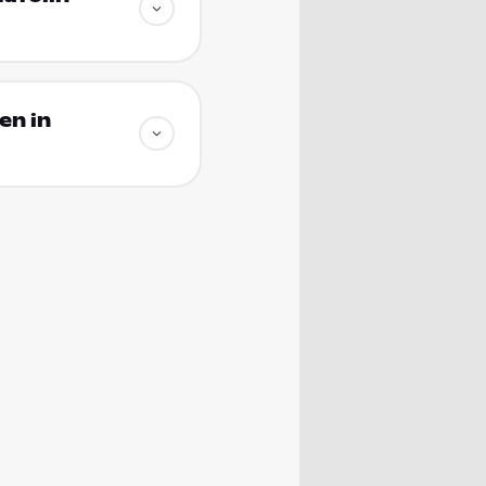
en in