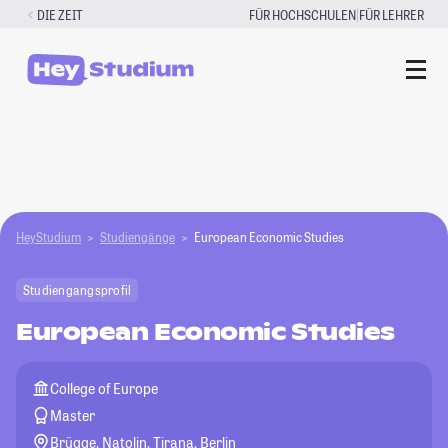
Zum
|
DIE ZEIT
FÜR HOCHSCHULEN
FÜR LEHRER
Inhalt
springen
HeyStudium
Studiengänge
European Economic Studies
Studiengangsprofil
European Economic Studies
College of Europe
Master
Brügge, Natolin, Tirana, Berlin