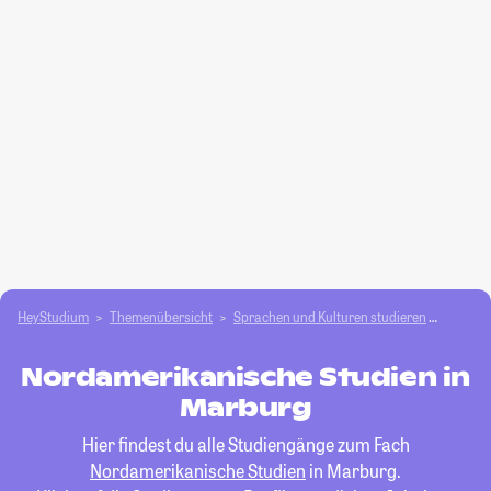
HeyStudium
Themenübersicht
Sprachen und Kulturen studieren
Nordam
Nordamerikanische Studien in
Marburg
Hier findest du alle Studiengänge zum Fach
Nordamerikanische Studien
in Marburg.