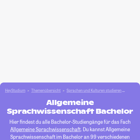
HeyStudium
Themenübersicht
Sprachen und Kulturen studieren
Allgem
Allgemeine
Sprachwissenschaft Bachelor
Hier findest du alle Bachelor-Studiengänge für das Fach
Allgemeine Sprachwissenschaft
. Du kannst Allgemeine
Sprachwissenschaft im Bachelor an 99 verschiedenen