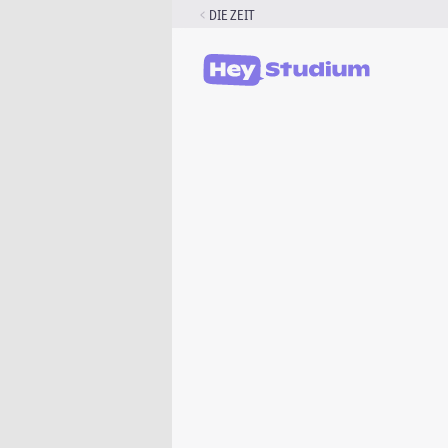
Zum
DIE ZEIT
Inhalt
springen