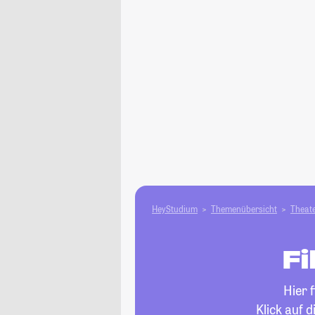
HeyStudium
Themenübersicht
Theate
Fi
Hier 
Klick auf 