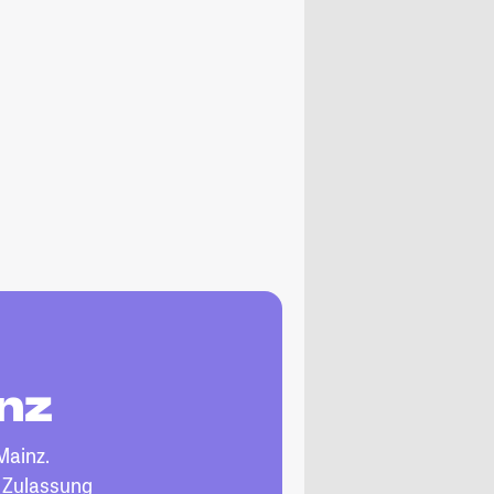
inz
Mainz.
, Zulassung