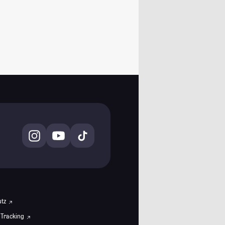
utz
 Tracking