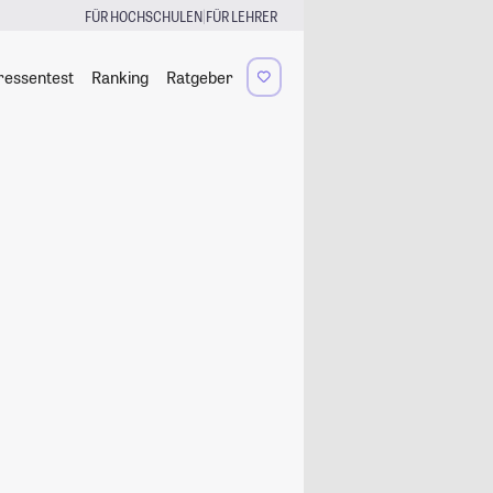
|
FÜR HOCHSCHULEN
FÜR LEHRER
ressentest
Ranking
Ratgeber