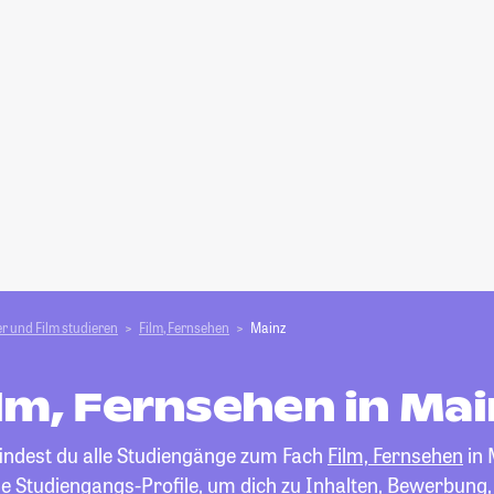
r und Film studieren
Film, Fernsehen
Mainz
lm, Fernsehen in Ma
findest du alle Studiengänge zum Fach
Film, Fernsehen
in 
die Studiengangs-Profile, um dich zu Inhalten, Bewerbung