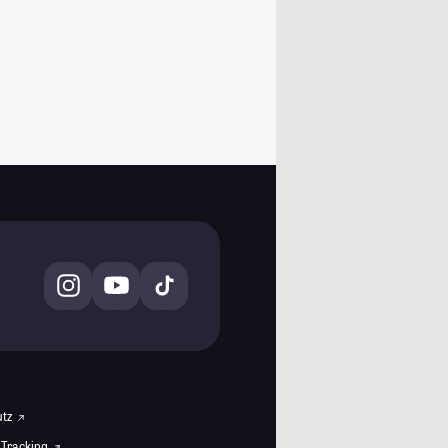
utz
 Tracking