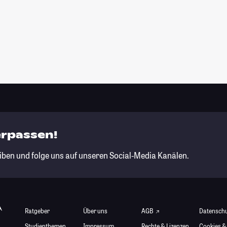
erpassen!
iben und folge uns auf unseren Social-Media Kanälen.
Ratgeber
Über uns
AGB
Datensch
Studienthemen
Impressum
Rechte & Lizenzen
Cookies &