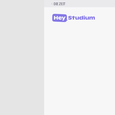
Zum
DIE ZEIT
Inhalt
springen