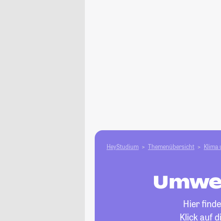
HeyStudium
Themenübersicht
Klima
Umwel
Hier find
Klick auf 