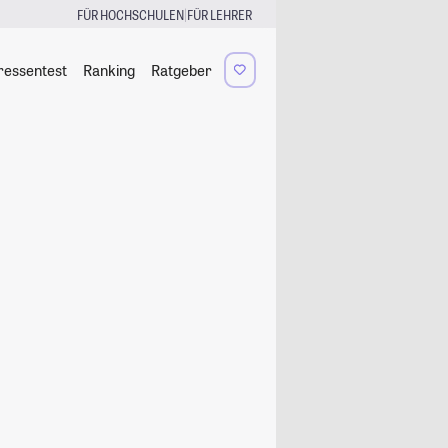
|
FÜR HOCHSCHULEN
FÜR LEHRER
ressentest
Ranking
Ratgeber