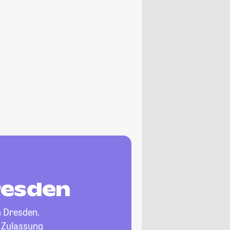
resden
n Dresden.
, Zulassung