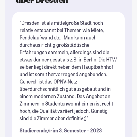
über Dresden
"Dresden ist als mittelgroße Stadt noch
"D
relativ entspannt bei Themen wie Miete,
Un
Pendelaufwand etc.. Man kann auch
A
durchaus richtig großstädtische
ke
Erfahrungen sammeln, allerdings sind die
he
etwas dünner gesät als z.B. in Berlin. Die HTW
wa
selber liegt direkt neben dem Hauptbahnhof
Au
und ist somit hervorragend angebunden.
wa
Generell ist das ÖPNV-Netz
St
überdurchschnittlich gut ausgebaut und in
einem modernen Zustand. Das Angebot an
Zimmern in Studentenwohnheimen ist recht
hoch, die Qualität variiert jedoch. Günstig
sind die Zimmer aber definitiv ;)"
Studierende/r im 3. Semester – 2023