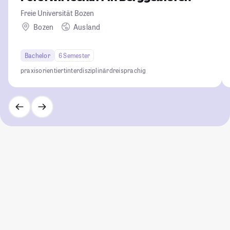
Freie Universität Bozen
Bozen
Ausland
Bachelor
6 Semester
praxisorientiert
interdisziplinär
dreisprachig