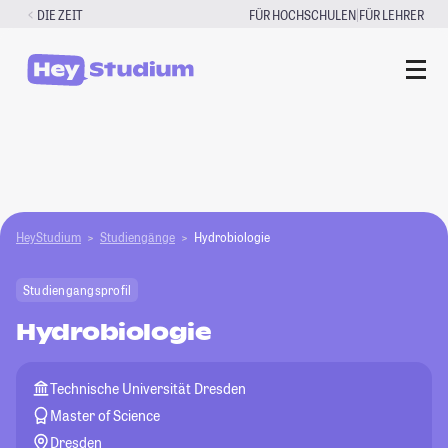
Zum
|
DIE ZEIT
FÜR HOCHSCHULEN
FÜR LEHRER
Inhalt
springen
HeyStudium
Studiengänge
Hydrobiologie
Studiengangsprofil
Hydrobiologie
Technische Universität Dresden
Master of Science
Dresden