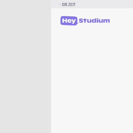
Zum
DIE ZEIT
Inhalt
springen