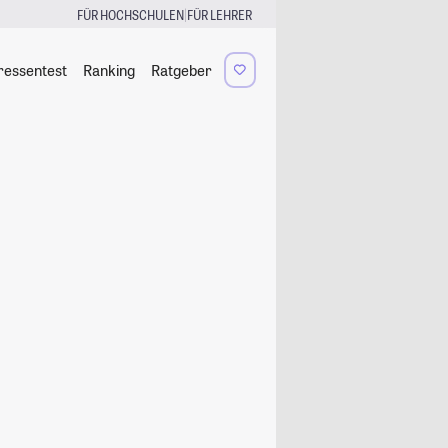
|
FÜR HOCHSCHULEN
FÜR LEHRER
ressentest
Ranking
Ratgeber