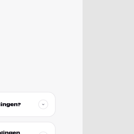
lingen?
olingen