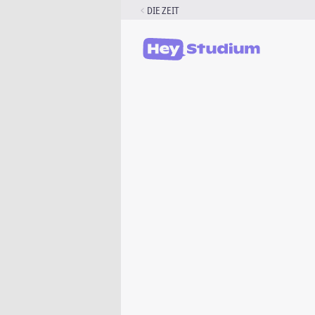
Zum
DIE ZEIT
Inhalt
springen