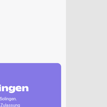
lingen
 Solingen.
, Zulassung