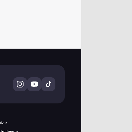
utz
 Tracking