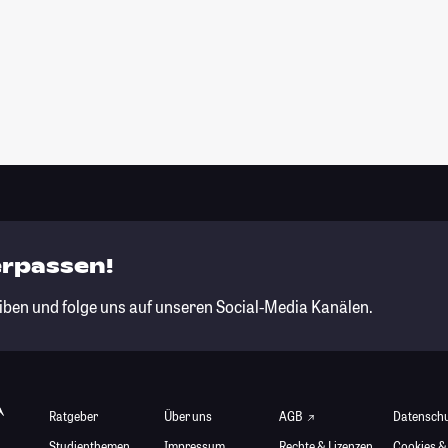
erpassen!
iben und folge uns auf unseren Social-Media Kanälen.
Ratgeber
Über uns
AGB
Datensch
Studienthemen
Impressum
Rechte & Lizenzen
Cookies &