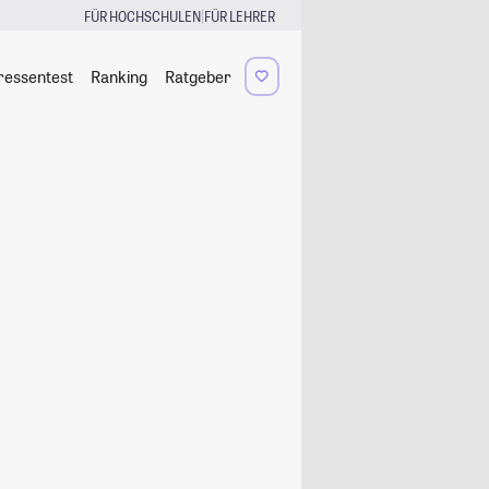
|
FÜR HOCHSCHULEN
FÜR LEHRER
ressentest
Ranking
Ratgeber