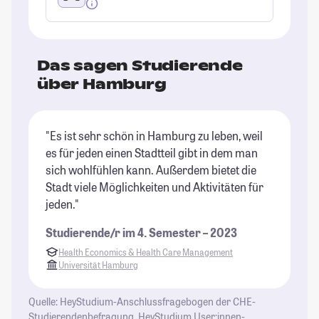
Das sagen Studierende
über Hamburg
"Es ist sehr schön in Hamburg zu leben, weil
"H
es für jeden einen Stadtteil gibt in dem man
St
sich wohlfühlen kann. Außerdem bietet die
Stadt viele Möglichkeiten und Aktivitäten für
jeden."
Studierende/r im 4. Semester – 2023
Health Economics & Health Care Management
Universität Hamburg
Quelle: HeyStudium-Anschlussfragebogen der CHE-
Studierendenbefragung, HeyStudium User:innen-