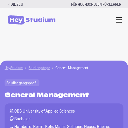
Zum
|
DIE ZEIT
FÜR HOCHSCHULEN
FÜR LEHRER
Inhalt
springen
HeyStudium
Studiengänge
General Management
Studiengangsprofil
General Management
CBS University of Applied Sciences
Bachelor
Hamburg, Berlin, Köln, Mainz, Solingen, Neuss, Rheine,