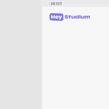
Zum
DIE ZEIT
Inhalt
springen