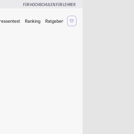
|
FÜR HOCHSCHULEN
FÜR LEHRER
ressentest
Ranking
Ratgeber