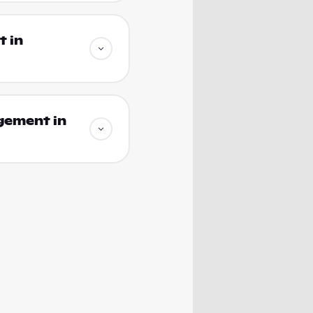
 in
gement in