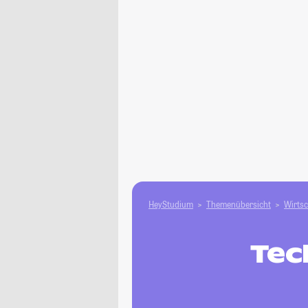
HeyStudium
Themenübersicht
Wirtsc
Tec