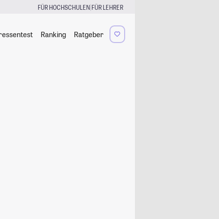
|
FÜR HOCHSCHULEN
FÜR LEHRER
ressentest
Ranking
Ratgeber