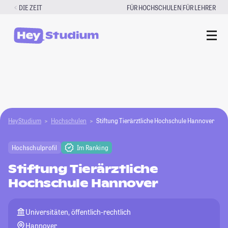
Zum
|
DIE ZEIT
FÜR HOCHSCHULEN
FÜR LEHRER
Inhalt
springen
HeyStudium
Hochschulen
Stiftung Tierärztliche Hochschule Hannover
Hochschulprofil
Im Ranking
Stiftung Tierärztliche
Hochschule Hannover
Universitäten, öffentlich-rechtlich
Hannover