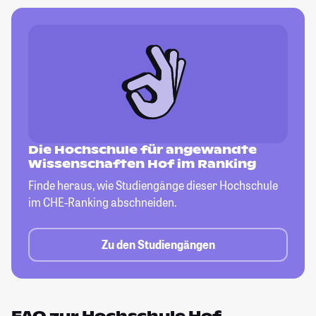
Die Hochschule für angewandte
Wissenschaften Hof im Ranking
Finde heraus, wie Studiengänge dieser
Hochschule
im CHE-Ranking abschneiden.
Zu den Studiengängen
FAQ zur Hochschule Hof