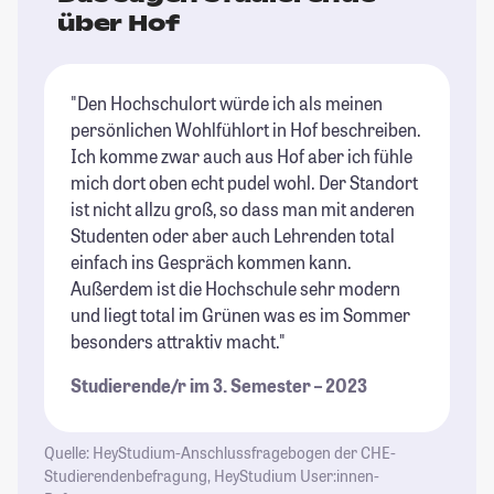
über Hof
"Den Hochschulort würde ich als meinen
"D
persönlichen Wohlfühlort in Hof beschreiben.
is
Ich komme zwar auch aus Hof aber ich fühle
fe
mich dort oben echt pudel wohl. Der Standort
st
ist nicht allzu groß, so dass man mit anderen
Da
Studenten oder aber auch Lehrenden total
ei
einfach ins Gespräch kommen kann.
da
Außerdem ist die Hochschule sehr modern
De
und liegt total im Grünen was es im Sommer
Se
besonders attraktiv macht."
ka
Re
Studierende/r im 3. Semester – 2023
da
St
Quelle: HeyStudium-Anschlussfragebogen der CHE-
Studierendenbefragung, HeyStudium User:innen-