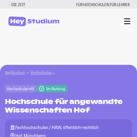
Zum
|
DIE ZEIT
FÜR HOCHSCHULEN
FÜR LEHRER
Inhalt
springen
HeyStudium
Hochschulen
Hochschule für angewandte Wissenschaften Hof
Hochschulprofil
Im Ranking
Hochschule für angewandte
Wissenschaften Hof
Fachhochschulen / HAW, öffentlich-rechtlich
Hof, Münchberg